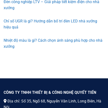
Đèn công nghiệp LTV – Giải pháp tiết kiệm điện cho nhà
xưởng
Chỉ số UGR là gì? Hướng dẫn bố trí đèn LED nhà xưởng
hiệu quả
Nhiệt độ màu là gì? Cách chọn ánh sáng phù hợp cho nhà
xưởng
CÔNG TY TNHH THIẾT BỊ & CÔNG NGHỆ QUYẾT TIẾN
Địa chỉ: Số 35, Ngõ 68, Nguyễn Văn Linh, Long Biên, Hà
Nội