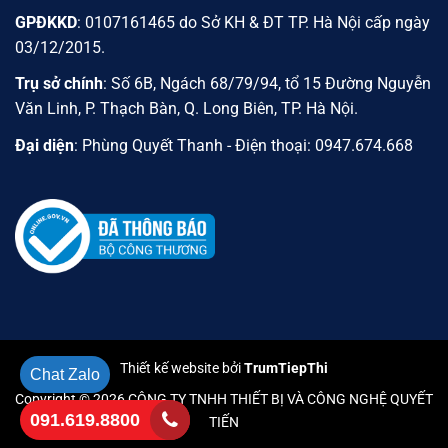
GPĐKKD
: 0107161465 do Sở KH & ĐT TP. Hà Nội cấp ngày
03/12/2015.
Trụ sở chính
: Số 6B, Ngách 68/79/94, tổ 15 Đường Nguyễn
Văn Linh, P. Thạch Bàn, Q. Long Biên, TP. Hà Nội.
Đại diện
: Phùng Quyết Thanh - Điện thoại: 0947.674.668
Thiết kế website bởi
TrumTiepThi
Chat Zalo
Copyright © 2026 CÔNG TY TNHH THIẾT BỊ VÀ CÔNG NGHỆ QUYẾT
091.619.8800
TIẾN