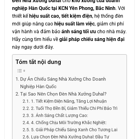
Đèn Nhà Xưởng Duhal
cho
kho xưởng của doanh
nghiệp Hàn Quốc tại KCN Yên Phong, Bắc Ninh
. Với
thiết kế
hiệu suất cao, tiết kiệm điện
, hệ thống đèn
mới giúp nâng cao
hiệu suất làm việc
, giảm chi phí
vận hành và đảm bảo
ánh sáng tối ưu
cho nhà máy.
Hãy cùng tìm hiểu về
giải pháp chiếu sáng hiện đại
này ngay dưới đây.
Tóm tắt nội dung
Dự Án Chiếu Sáng Nhà Xưởng Cho Doanh
Nghiệp Hàn Quốc
Tại Sao Nên Chọn Đèn Nhà Xưởng Duhal?
1. Tiết Kiệm Điện Năng, Tăng Lợi Nhuận
2. Tuổi Thọ Bền Bỉ, Giảm Thiểu Chi Phí Bảo Trì
3. Ánh Sáng Chất Lượng Cao:
4. Chống Chịu Môi Trường Khắc Nghiệt:
5. Giải Pháp Chiếu Sáng Xanh Cho Tương Lai
Lựa Chọn Đèn Nhà Xưởng Duhal: Đầu Tư