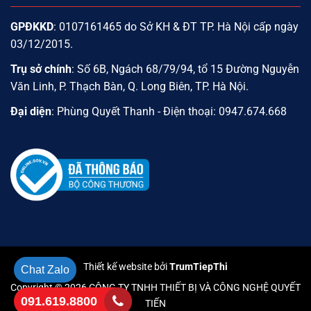
GPĐKKD
: 0107161465 do Sở KH & ĐT TP. Hà Nội cấp ngày
03/12/2015.
Trụ sở chính
: Số 6B, Ngách 68/79/94, tổ 15 Đường Nguyễn
Văn Linh, P. Thạch Bàn, Q. Long Biên, TP. Hà Nội.
Đại diện
: Phùng Quyết Thanh - Điện thoại: 0947.674.668
Thiết kế website bởi
TrumTiepThi
Chat Zalo
Copyright © 2026 CÔNG TY TNHH THIẾT BỊ VÀ CÔNG NGHỆ QUYẾT
091.619.8800
TIẾN