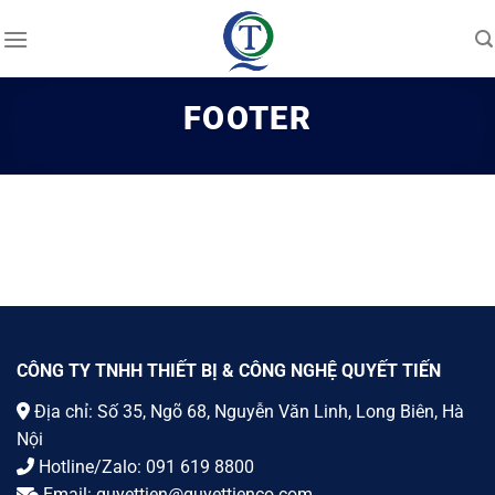
Skip
to
content
FOOTER
CÔNG TY TNHH THIẾT BỊ & CÔNG NGHỆ QUYẾT TIẾN
Địa chỉ: Số 35, Ngõ 68, Nguyễn Văn Linh, Long Biên, Hà
Nội
Hotline/Zalo:
091 619 8800
Email:
quyettien@quyettienco.com