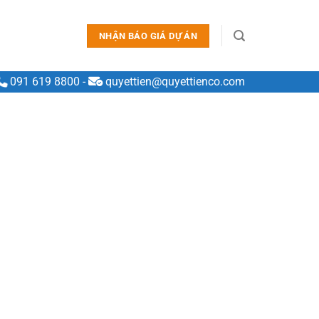
NHẬN BÁO GIÁ DỰ ÁN
091 619 8800
-
quyettien@quyettienco.com