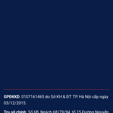
GPĐKKD
: 0107161465 do Sở KH & ĐT TP. Hà Nội cấp ngày
03/12/2015.
Trụ sở chính
: Số 6B, Ngách 68/79/94, tổ 15 Đường Nguyễn