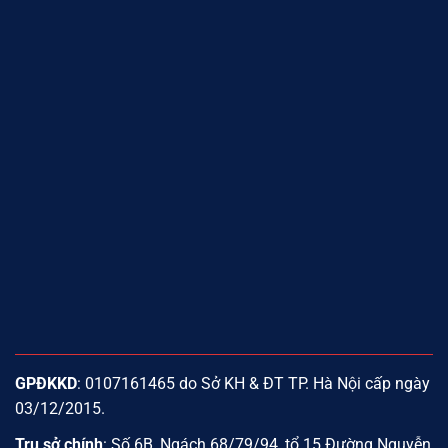
GPĐKKD
: 0107161465 do Sở KH & ĐT TP. Hà Nội cấp ngày
03/12/2015.
Trụ sở chính
: Số 6B, Ngách 68/79/94, tổ 15 Đường Nguyễn