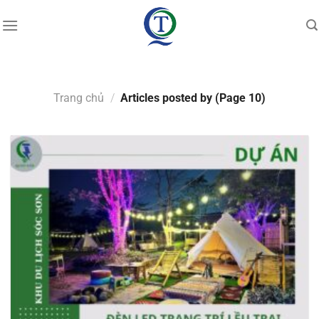
Skip
to
content
Trang chủ
/
Articles posted by (Page 10)