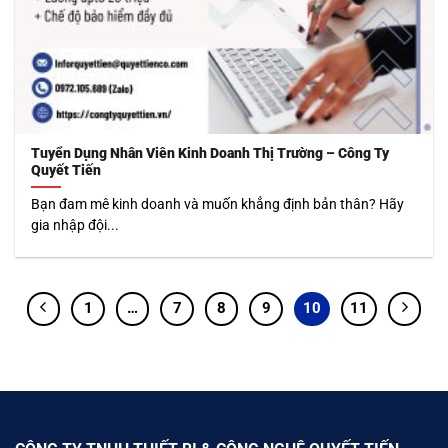
Tuyển Dụng Nhân Viên Kinh Doanh Thị Trường – Công Ty
Quyết Tiến
Bạn đam mê kinh doanh và muốn khẳng định bản thân? Hãy
gia nhập đội...
1
…
7
8
9
10
11