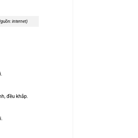
guồn: internet)
.
h, đều khắp.
i.