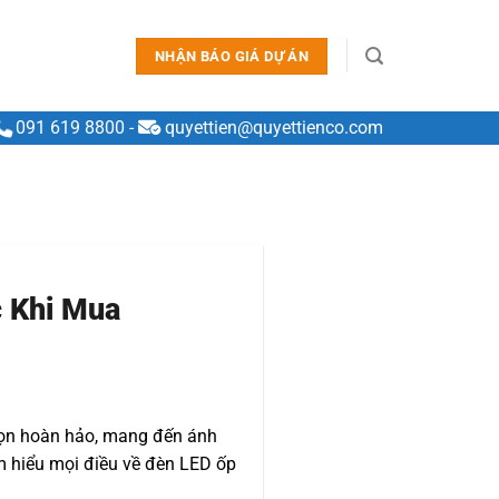
NHẬN BÁO GIÁ DỰ ÁN
091 619 8800
-
quyettien@quyettienco.com
c Khi Mua
họn hoàn hảo, mang đến ánh
ìm hiểu mọi điều về đèn LED ốp