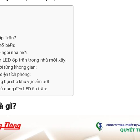
Ốp Trần?
hổ biến:
 ngôi nhà mới:
n LED ốp trần trong nhà mới xây:
i từng không gian:
diện tích phòng:
g bụi cho khu vực ẩm ướt:
 sử dụng đèn LED ốp trần:
à gì?