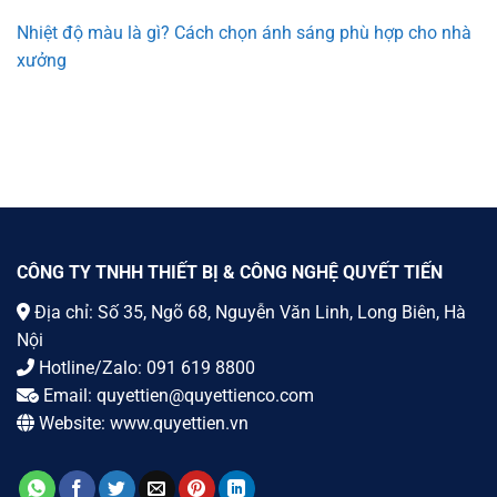
Nhiệt độ màu là gì? Cách chọn ánh sáng phù hợp cho nhà
xưởng
CÔNG TY TNHH THIẾT BỊ & CÔNG NGHỆ QUYẾT TIẾN
Địa chỉ: Số 35, Ngõ 68, Nguyễn Văn Linh, Long Biên, Hà
Nội
Hotline/Zalo:
091 619 8800
Email:
quyettien@quyettienco.com
Website:
www.quyettien.vn