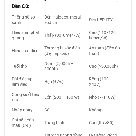
Đèn Cũ:
Thông số so
Đèn Halogen, metal,
Đèn LED LTV
sánh
sodium
Hiệu suất phát
Cao (110 -120
Thấp (90 lumen/W)
quang
lumen/W)
Thường bị sốc điện
An toàn (điện áp
Hiệu suất điện
(điện áp cao)
thấp)
Ngắn (5,000h –
Tuổi thọ
Cao (>50,000h)
8000h)
Dải điện áp
Rộng (100 –
Hẹp (±7%)
làm việc
240V)
Công suất tiêu
Lớn (200 – 450 W)
Nhỏ ( ~110W)
thụ
Nhấp nháy
Có
Không
Chỉ số hoàn
Trung bình
Cao (Ra >80)
màu (CRI)
Thường không đồng
Lý tưởng, đồng