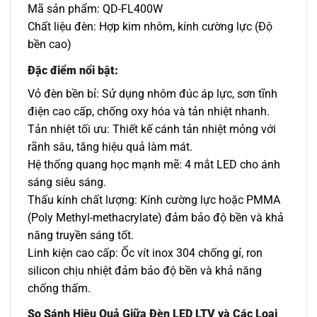
Mã sản phẩm: QD-FL400W
Chất liệu đèn: Hợp kim nhôm, kính cường lực (Độ
bền cao)
Đặc điểm nổi bật:
Vỏ đèn bền bỉ: Sử dụng nhôm đúc áp lực, sơn tĩnh
điện cao cấp, chống oxy hóa và tản nhiệt nhanh.
Tản nhiệt tối ưu: Thiết kế cánh tản nhiệt mỏng với
rãnh sâu, tăng hiệu quả làm mát.
Hệ thống quang học mạnh mẽ: 4 mắt LED cho ánh
sáng siêu sáng.
Thấu kính chất lượng: Kính cường lực hoặc PMMA
(Poly Methyl-methacrylate) đảm bảo độ bền và khả
năng truyền sáng tốt.
Linh kiện cao cấp: Ốc vít inox 304 chống gỉ, ron
silicon chịu nhiệt đảm bảo độ bền và khả năng
chống thấm.
So Sánh Hiệu Quả Giữa Đèn LED LTV và Các Loại