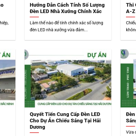
ho
Hướng Dẫn Cách Tính Số Lượng
Thi
Đèn LED Nhà Xưởng Chính Xác
A-Z 
hiệp,
Làm thế nào để tính chính xác số lượng
Chiế
đèn LED nhà xưởng vừa đảm...
không
Quyết Tiến Cung Cấp Đèn LED
Đèn
Cho Dự Án Chiếu Sáng Tại Hải
Sán
Dương
Vừa q