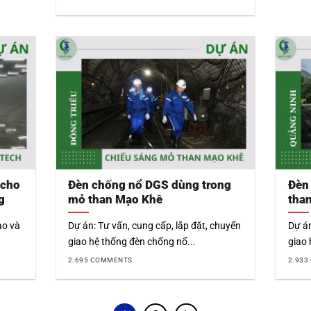
 cho
Đèn chống nổ DGS dùng trong
Đèn
g
mỏ than Mạo Khê
tha
ao và
Dự án: Tư vấn, cung cấp, lắp đặt, chuyển
Dự án
giao hệ thống đèn chống nổ...
giao 
2.695 COMMENTS
2.933