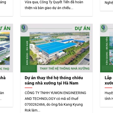
sáng
Vừa qua, Công Ty Quyết Tiến đã hoàn
Nghệ 
thiện và bàn giao dự án chiếu...
nhà
Dự án thay thế hệ thống chiếu
Lắp 
sáng nhà xưởng tại Hà Nam
xưở
bàn
CÔNG TY TNHH YUWON ENGINEERING
Huyệ
.
AND TECHNOLOGY có mã số thuế
tỉnh 
0700262466, do ông/bà Kang Kyung
Rok làm...