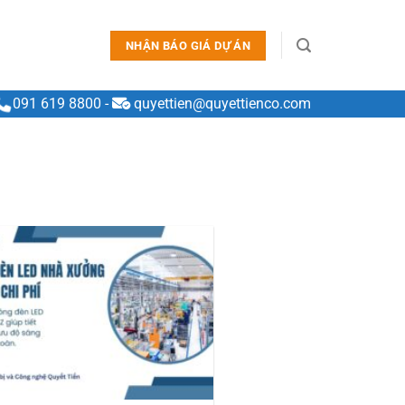
NHẬN BÁO GIÁ DỰ ÁN
091 619 8800
-
quyettien@quyettienco.com